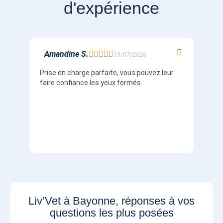
d'expérience
Amandine S.
Mat





13/07/2026
Prise en charge parfaite, vous pouvez leur
Prise
faire confiance les yeux fermés
compt
Liv’Vet à Bayonne, réponses à vos
questions les plus posées