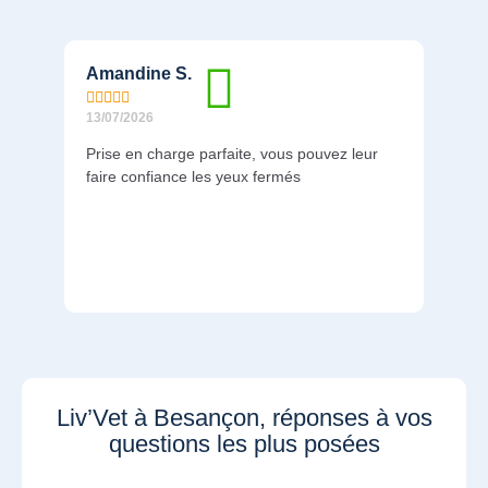
Amandine S.
Math









13/07/2026
13/07/
Prise en charge parfaite, vous pouvez leur
Prise
faire confiance les yeux fermés
compt
Liv’Vet à Besançon, réponses à vos
questions les plus posées