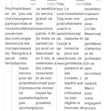
Très
Une
13/07/2026
13/07/2026
12/07/2026
11/07/2026
09/07/2026
Prise
Prise
N'étant
Je bénéficie
La
bon
expérience
en
en
pas une
du service
consultation
contacte,
vraiment
charge
charge
urgence
gratuit via
avec une
Très
positive
parfaite,
rapide,
vitale et
mon
vétérinaire
professionnel,
avec
vous
bonne
vétérinaire
assurance
m a
vraiment
Liv’Vet.
pouvez
écoute,
en
patolo. A 6h
beaucoup
satisfaite
Beaucoup
leur
compte-
congés
du matin un
rassuree et
de
de
faire
rendu
j'ai été
samedi j'ai
je la
l'avis
gentillesse,
confiance
rapide.
rassuré
pu avoir un
remercie
de
d’attention
les
Rassurant
grâce à
teleconseil
pour son
la
et de
yeux
et
cette
en 5 min, la
écoute, sa
vétérinaire,
professionnalis
fermés
adapté.
visio.
vétérinaire a
gentillesse,sa
merci
On se
Super
été calme,
patience et
sent
service
rassurante
ses
accompagné
pour les
et de bon
conseils. J
et
propriétaires
conseil pour
espère que
rassuré.
d'animaux
me donner
mon
Merci
ne
toutes les
chihuahua
pour
souhaitant
options
va bien
votre
pas
possibles
digérer le
engagement
surcharger
pour
morceau de
envers