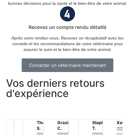
bonnes décisions pour la santé et le bien-être de votre animal.
Recevez un compte rendu détaillé
Après votre rendez-vous, Recevez un récapitulatif avec les
conseils et les recommandations de votre vétérinaire pour
assurer le suivi et le bien-être de votre animal.
Contacter un vétérinaire maintenant
Vos derniers retours
d'expérience
Amandine
Mathieu
Thomas
Graziella
Eve M.
Stephanie
Xavier F.
S.
M.
S.
C.
T.



































10/07/2026
09/07/20