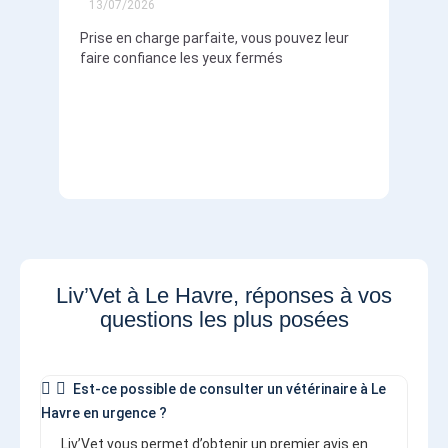
13/07/2026
13/0
Prise en charge parfaite, vous pouvez leur
Prise
faire confiance les yeux fermés
compt
Liv’Vet à Le Havre, réponses à vos
questions les plus posées
Est-ce possible de consulter un vétérinaire à Le
Havre en urgence ?
Liv’Vet vous permet d’obtenir un premier avis en