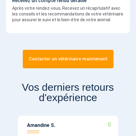
Recevez un compte rendu détaillé
Après votre rendez-vous, Recevez un récapitulatif avec
les conseils et les recommandations de votre vétérinaire
pour assurer le suivi et le bien-être de votre animal.
Contacter un vétérinaire maintenant
Vos derniers retours
d'expérience
Amandine S.
Mat







