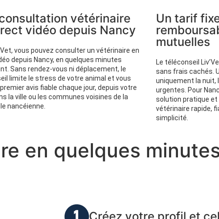
consultation vétérinaire
Un tarif fix
irect vidéo depuis Nancy
remboursab
mutuelles
’Vet, vous pouvez consulter un vétérinaire en
idéo depuis Nancy, en quelques minutes
Le téléconseil Liv’V
t. Sans rendez-vous ni déplacement, le
sans frais cachés. 
eil limite le stress de votre animal et vous
uniquement la nuit,
 premier avis fiable chaque jour, depuis votre
urgentes. Pour Nancy
ns la ville ou les communes voisines de la
solution pratique et
le nancéienne.
vétérinaire rapide, f
simplicité.
ire en quelques minute
Créez votre profil et ce