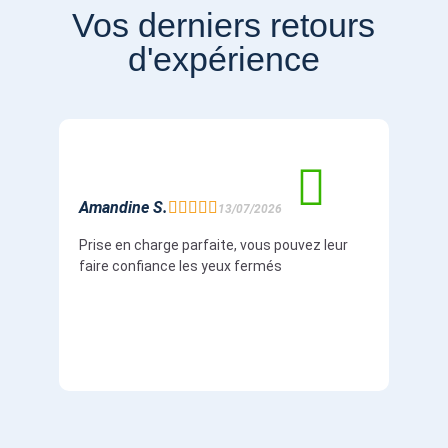
Vos derniers retours
d'expérience
Amandine S.
Math





13/07/2026
Prise en charge parfaite, vous pouvez leur
Prise
faire confiance les yeux fermés
compt