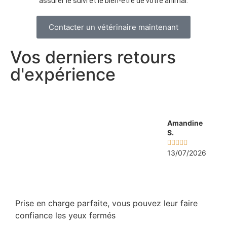
assurer le suivi et le bien-être de votre animal.
Contacter un vétérinaire maintenant
Vos derniers retours
d'expérience
Amandine
S.





13/07/2026
Prise en charge parfaite, vous pouvez leur faire
Pri
confiance les yeux fermés
ren