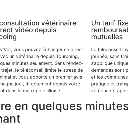
consultation vétérinaire
Un tarif fix
irect vidéo depuis
remboursab
coing
mutuelles
iv’Vet, vous pouvez échanger en direct
Le téléconseil Li
vec un vétérinaire depuis Tourcoing,
journée, sans fr
lques minutes seulement. Sans rendez-
s’applique unique
 trajet, le téléconseil limite le stress de
demandes sont p
nimal et vous apporte un premier avis
et les communes v
chaque jour, directement depuis votre
pratique et trans
t dans la métropole lilloise.
vétérinaire rapid
ire en quelques minutes
nant