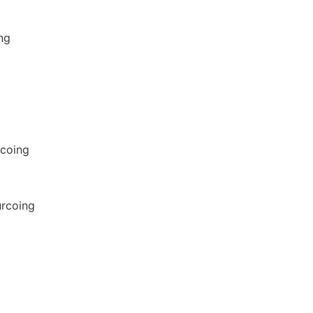
ng
rcoing
urcoing