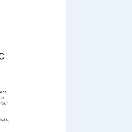
c
ment
pas
 Pour
rivée,