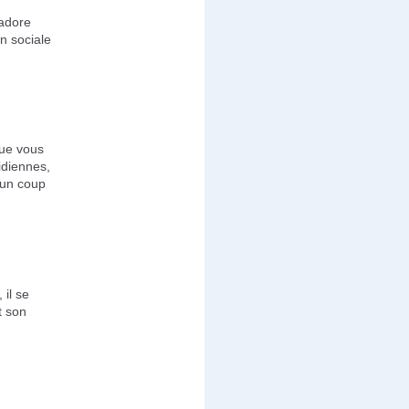
 adore
on sociale
que vous
idiennes,
 un coup
 il se
t son