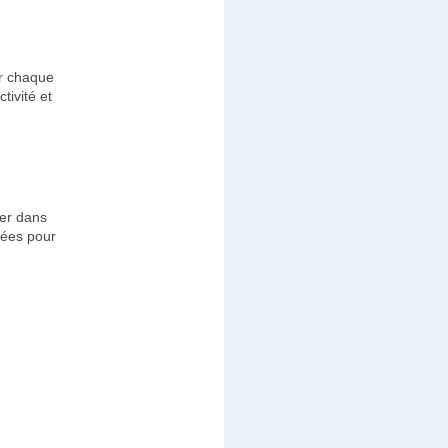
ir chaque
tivité et
cer dans
dées pour