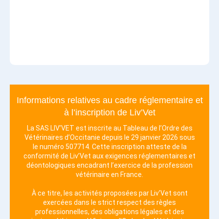
Informations relatives au cadre réglementaire et
à l’inscription de Liv’Vet
La SAS LIV’VET est inscrite au Tableau de l’Ordre des
Vétérinaires d’Occitanie depuis le 29 janvier 2026 sous
le numéro 507714. Cette inscription atteste de la
conformité de Liv’Vet aux exigences réglementaires et
déontologiques encadrant l’exercice de la profession
vétérinaire en France.
À ce titre, les activités proposées par Liv’Vet sont
exercées dans le strict respect des règles
professionnelles, des obligations légales et des