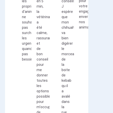
pour
les
en 5
conseils.
votre
propriétaires
min,
J
engagement
d'animaux
la
espère
envers
ne
vétérinaire
que
nos
souhaitant
a
mon
animaux.
pas
été
chihuahua
surcharger
calme,
va
les
rassurante
bien
urgences
et
digérer
quand
de
le
pas
bon
morceau
besoin.
conseil
de
pour
la
me
boite
donner
de
toutes
kebab
les
qu il
options
a
possibles
avalé
pour
dans
m'occuper
la
de
rue