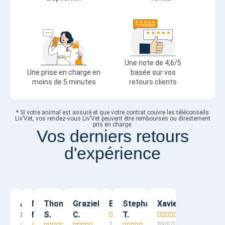
Une note de 4,6/5
Une prise en charge en
basée sur vos
moins de 5 minutes
retours clients
* Si votre animal est assuré et que votre contrat couvre les téléconseils
Liv’Vet, vos rendez-vous Liv’Vet peuvent être remboursés ou directement
pris en charge.
Vos derniers retours
d'expérience
Amandine
Mathieu
Thomas
Graziella
Eve M.
Stephanie
Xavier F.
S.
M.
S.
C.
T.










10/07/2026
09/07/2026