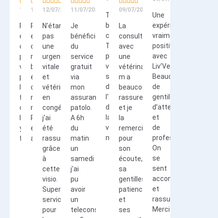

























13/07/2026
13/07/2026
12/07/2026
11/07/2026
09/07/2026
Très
Une
bon
expérience
Prise
Prise
N'étant
Je
La
contacte,
vraiment
en
en
pas
bénéficie
consultation
Très
positive
charge
charge
une
du
avec
professionnel,
avec
parfaite,
rapide,
urgence
service
une
vraiment
Liv’Vet.
vous
bonne
vitale
gratuit
vétérinaire
satisfaite
Beaucoup
pouvez
écoute,
et
via
m a
de
de
leur
compte-
vétérinaire
mon
beaucoup
l'avis
gentillesse,
faire
rendu
en
assurance
rassuree
de
d’attention
confiance
rapide.
congés
patolo.
et je
la
et
les
Rassurant
j'ai
A 6h
la
vétérinaire,
de
yeux
et
été
du
remercie
merci
professionnalisme.
fermés
adapté.
rassuré
matin
pour
On
grâce
un
son
se
à
samedi
écoute,
sent
cette
j'ai
sa
accompagné
visio.
pu
gentillesse,sa
et
Super
avoir
patience
rassuré.
service
un
et
Merci
pour
teleconseil
ses