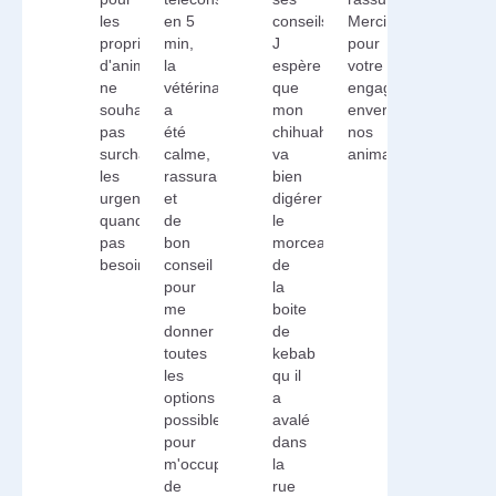
les
en 5
conseils.
Merci
propriétaires
min,
J
pour
d'animaux
la
espère
votre
ne
vétérinaire
que
engagement
souhaitant
a
mon
envers
pas
été
chihuahua
nos
surcharger
calme,
va
animaux.
les
rassurante
bien
urgences
et
digérer
quand
de
le
pas
bon
morceau
besoin.
conseil
de
pour
la
me
boite
donner
de
toutes
kebab
les
qu il
options
a
possibles
avalé
pour
dans
m'occuper
la
de
rue