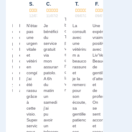
S.
M.
S.
C.
T.
F.





10/07/2026






























13/07/2026
13/07/2026
12/07/2026
11/07/2026
09/07/2026
09/07/2026
Très
bon
Prise
Prise
N'étant
Je
La
Une
contacte,
en
en
pas
bénéficie
consultation
expérience
Très
charge
charge
une
du
avec
vraiment
professionnel,
parfaite,
rapide,
urgence
service
une
positive
vraiment
vous
bonne
vitale
gratuit
vétérinaire
avec
satisfaite
pouvez
écoute,
et
via
m a
Liv’Vet.
de
leur
compte-
vétérinaire
mon
beaucoup
Beaucoup
l'avis
faire
rendu
en
assurance
rassuree
de
de
confiance
rapide.
congés
patolo.
et
gentillesse,
la
les
Rassurant
j'ai
A 6h
je la
d’attention
vétérinaire,
yeux
et
été
du
remercie
et
merci
fermés
adapté.
rassuré
matin
pour
de
grâce
un
son
professionnalisme.
à
samedi
écoute,
On
cette
j'ai
sa
se
visio.
pu
gentillesse,sa
sent
Super
avoir
patience
accompagné
service
un
et
et
pour
teleconseil
ses
rassuré.