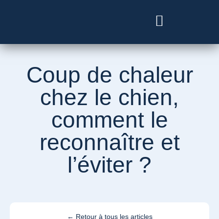
Besoin d’un vétérinaire ?
Coup de chaleur
chez le chien,
comment le
reconnaître et
l’éviter ?
← Retour à tous les articles