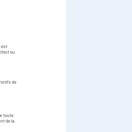
 est
chiot ou
motifs de
se toute
nt de la