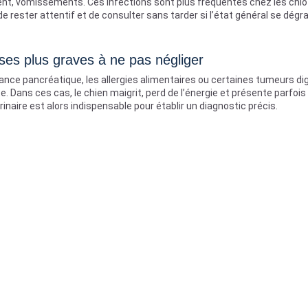
ent, vomissements. Ces infections sont plus fréquentes chez les chiot
e rester attentif et de consulter sans tarder si l’état général se dégr
ses plus graves à ne pas négliger
nce pancréatique, les allergies alimentaires ou certaines tumeurs di
. Dans ces cas, le chien maigrit, perd de l’énergie et présente parfois
rinaire est alors indispensable pour établir un diagnostic précis.