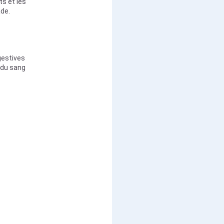
s et les
ade.
gestives
 du sang