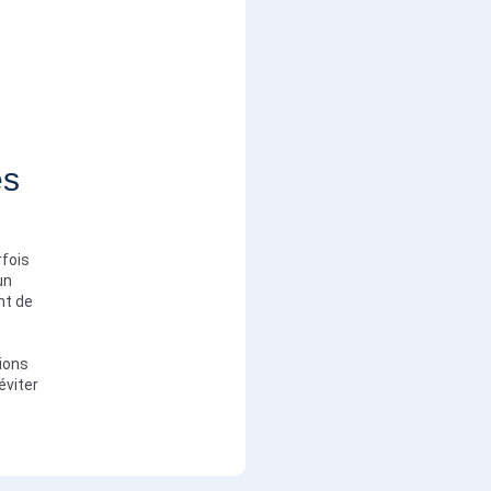
es
rfois
un
nt de
tions
éviter