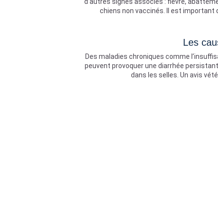
d’autres signes associés : fièvre, abattem
chiens non vaccinés. Il est important d
Les cau
Des maladies chroniques comme l’insuffisa
peuvent provoquer une diarrhée persistante
dans les selles. Un avis vété