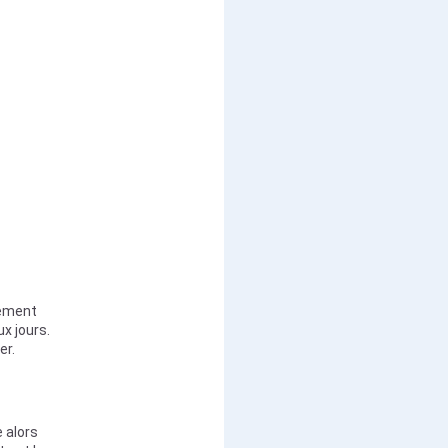
gement
x jours.
er.
 alors