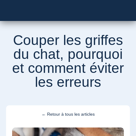
Besoin d’un vétérinaire ?
Couper les griffes
du chat, pourquoi
et comment éviter
les erreurs
← Retour à tous les articles