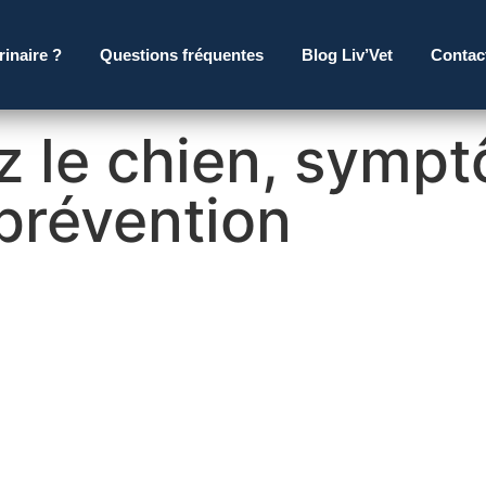
rinaire ?
Questions fréquentes
Blog Liv’Vet
Contac
z le chien, symp
 prévention