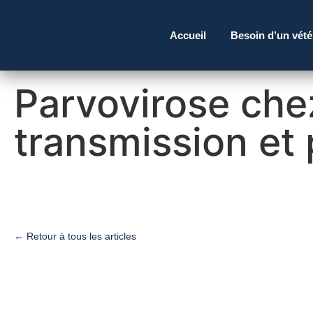
Accueil
Besoin d’un vété
Parvovirose che
transmission et
← Retour à tous les articles