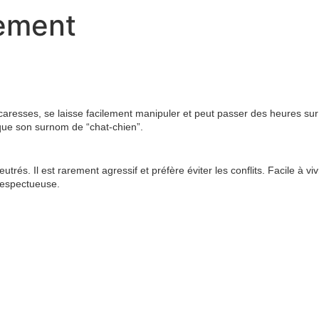
ement
s caresses, se laisse facilement manipuler et peut passer des heures s
que son surnom de “chat-chien”.
rés. Il est rarement agressif et préfère éviter les conflits. Facile à viv
respectueuse.