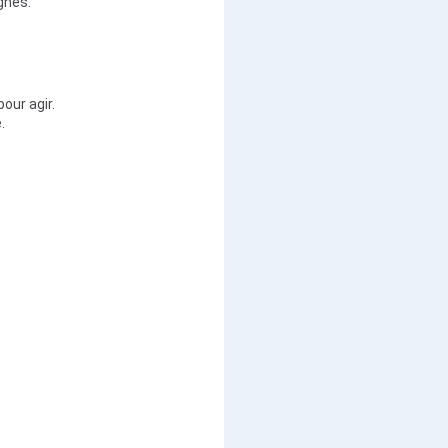
gnes.
our agir.
.