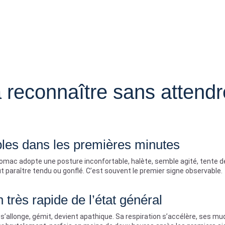
reconnaître sans attendr
bles dans les premières minutes
omac adopte une posture inconfortable, halète, semble agité, tente d
paraître tendu ou gonflé. C’est souvent le premier signe observable.
 très rapide de l’état général
n s’allonge, gémit, devient apathique. Sa respiration s’accélère, ses 