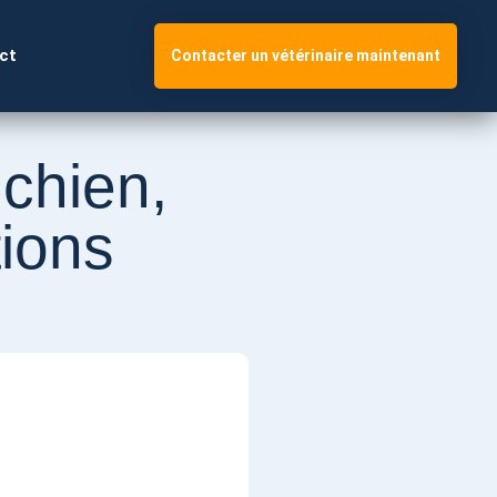
ct
Contacter un vétérinaire maintenant
chien,
ions