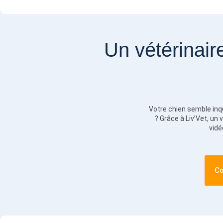
Un vétérinai
Votre chien semble inqu
? Grâce à Liv’Vet, un
vidé
Co