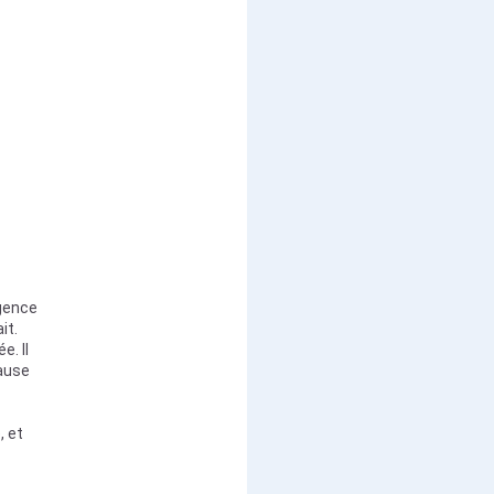
rgence
it.
. Il
cause
, et