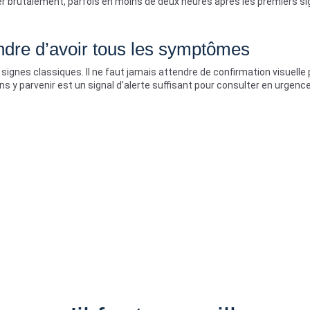
rer brutalement, parfois en moins de deux heures après les premiers si
ndre d’avoir tous les symptômes
ignes classiques. Il ne faut jamais attendre de confirmation visuelle p
ns y parvenir est un signal d’alerte suffisant pour consulter en urgence