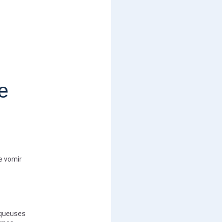
e
e vomir
muqueuses