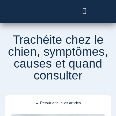
Besoin d’un vétérinaire ?
Trachéite chez le
chien, symptômes,
causes et quand
consulter
← Retour à tous les articles