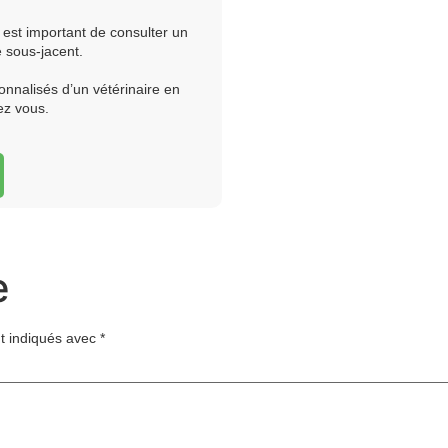
l est important de consulter un
 sous-jacent.
onnalisés d’un vétérinaire en
ez vous.
e
t indiqués avec
*