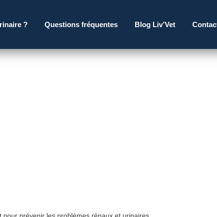
rinaire ?
Questions fréquentes
Blog Liv’Vet
Contac
t pour prévenir les problèmes rénaux et urinaires