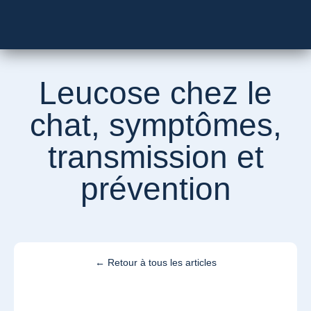
Besoin d’un vétérinaire ?
Leucose chez le
chat, symptômes,
transmission et
prévention
← Retour à tous les articles