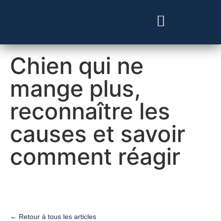
Besoin d’un vétérinaire ?
Chien qui ne
mange plus,
reconnaître les
causes et savoir
comment réagir
← Retour à tous les articles