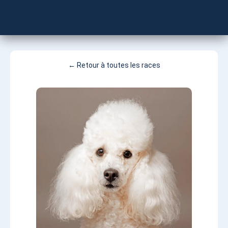
Besoin d’un vétérinaire ?
← Retour à toutes les races