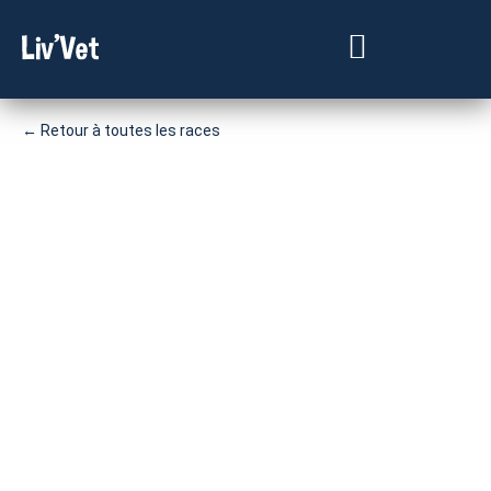
Besoin d’un vétérinaire ?
← Retour à toutes les races