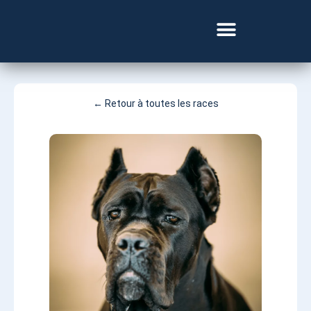
Besoin d’un vétérinaire ?
← Retour à toutes les races