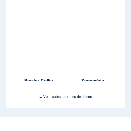
Border Collie
Samoyède
← Voir toutes les races de chiens