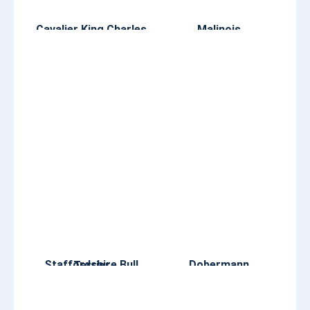
Cavalier King Charles
Malinois
Dobermann
Staffordshire Bull Terrier