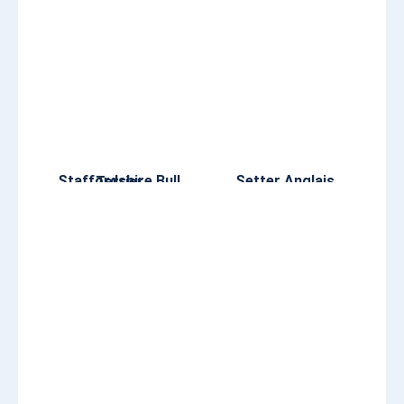
Setter Anglais
Staffordshire Bull Terrier