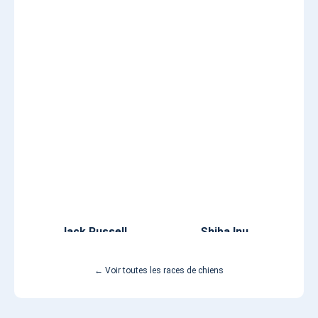
Jack Russell
Shiba Inu
← Voir toutes les races de chiens