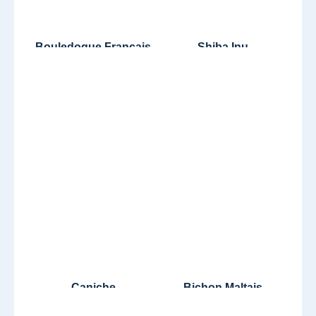
Bouledogue Français
Shiba Inu
Caniche
Bichon Maltais