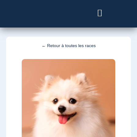
Besoin d’un vétérinaire ?
← Retour à toutes les races