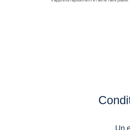
Il apprend rapidement et aime faire plaisir
Condit
Un e