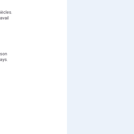
iècles.
avail
 son
ays.