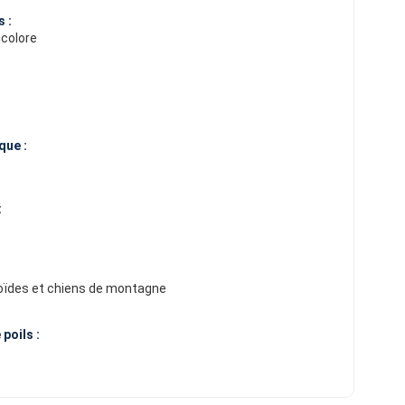
 :
icolore
que :
:
oïdes et chiens de montagne
poils :