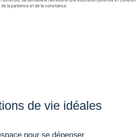
. Toutefois, sa sensibilité nécessite une éducation positive et cohéren
de la patience et de la constance.
ions de vie idéales
space pour se dépenser