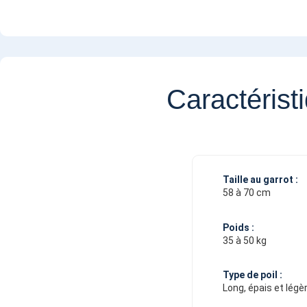
Caractérist
Taille au garrot :
58 à 70 cm
Poids :
35 à 50 kg
Type de poil :
Long, épais et lég