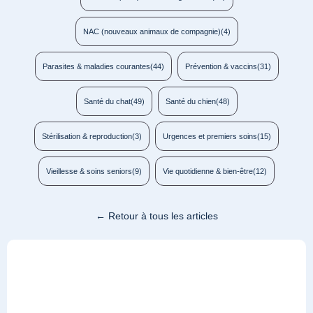
NAC (nouveaux animaux de compagnie)
(4)
Parasites & maladies courantes
(44)
Prévention & vaccins
(31)
Santé du chat
(49)
Santé du chien
(48)
Stérilisation & reproduction
(3)
Urgences et premiers soins
(15)
Vieillesse & soins seniors
(9)
Vie quotidienne & bien-être
(12)
← Retour à tous les articles