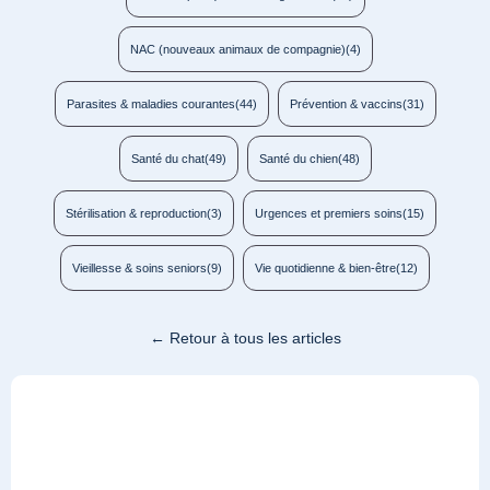
NAC (nouveaux animaux de compagnie)
(4)
Parasites & maladies courantes
(44)
Prévention & vaccins
(31)
Santé du chat
(49)
Santé du chien
(48)
Stérilisation & reproduction
(3)
Urgences et premiers soins
(15)
Vieillesse & soins seniors
(9)
Vie quotidienne & bien-être
(12)
← Retour à tous les articles