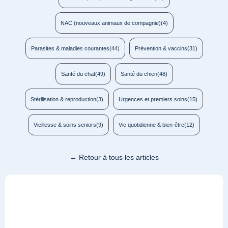
NAC (nouveaux animaux de compagnie)
(4)
Parasites & maladies courantes
(44)
Prévention & vaccins
(31)
Santé du chat
(49)
Santé du chien
(48)
Stérilisation & reproduction
(3)
Urgences et premiers soins
(15)
Vieillesse & soins seniors
(9)
Vie quotidienne & bien-être
(12)
← Retour à tous les articles