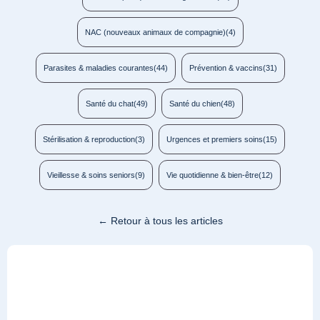
NAC (nouveaux animaux de compagnie)
(4)
Parasites & maladies courantes
(44)
Prévention & vaccins
(31)
Santé du chat
(49)
Santé du chien
(48)
Stérilisation & reproduction
(3)
Urgences et premiers soins
(15)
Vieillesse & soins seniors
(9)
Vie quotidienne & bien-être
(12)
← Retour à tous les articles